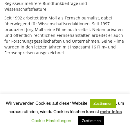
Regisseur mehrere Rundfunkbeiträge und
Wissenschaftsfeature.
Seit 1992 arbeitet Jörg Moll als Fernsehjournalist, dabei
überwiegend für Wissenschaftsredaktionen. Seit 1997
produziert Jörg Moll seine Filme auch selbst. Neben privaten
und öffentlich-rechtlichen Fernsehanstalten arbeitet er auch
für Forschungsgesellschaften und Unternehmen. Seine Filme
wurden in den letzten Jahren mit insgesamt 16 Film- und
Fernsehpreisen ausgezeichnet.
Impressum
Haftungsausschluss
© 2020 - Jörg Moll Filmproduktion | Berlin | Phone: +49 (0)30 292 42 82 | Email:
Wir verwenden Cookies auf dieser Website
, um
Zustimmen
moll@joergmoll.de
herauszufinden, wie du Cookies löschen kannst
mehr Infos
.
Cookie Einstellungen
Zustimmen