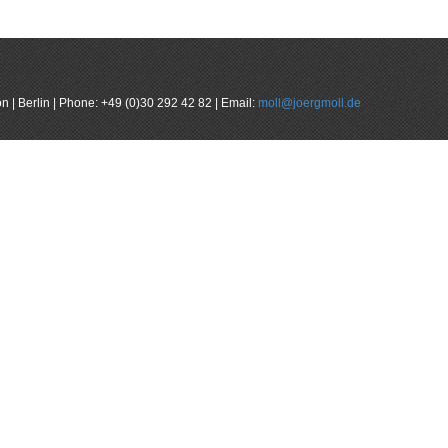
n | Berlin | Phone: +49 (0)30 292 42 82 | Email:
moll@joergmoll.de