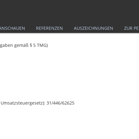
 ANSCHAUEN
REFERENZEN
AUSZEICHNUNGEN
ZUR P
Angaben gemäß § 5 TMG)
 Umsatzsteuergesetz): 31/446/62625