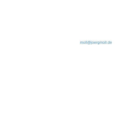
n | Berlin | Phone: +49 (0)30 292 42 82 | Email:
moll@joergmoll.de